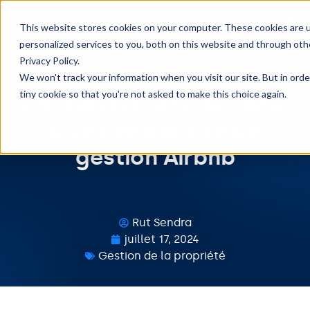
Réservez une démo
This website stores cookies on your computer. These cookies are 
personalized services to you, both on this website and through oth
Privacy Policy.
Top 10 choses à
We won't track your information when you visit our site. But in orde
tiny cookie so that you're not asked to make this choice again.
considérer lors du choix
d’une entreprise de
gestion Airbnb
Rut Sendra
juillet 17, 2024
Gestion de la propriété