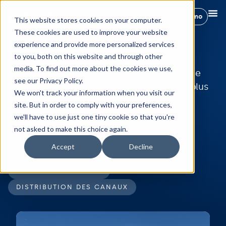
Réservez une démo
This website stores cookies on your computer.
These cookies are used to improve your website
experience and provide more personalized services
Blog
to you, both on this website and through other
media. To find out more about the cookies we use,
Des avis d’experts, des mises à jour de
see our Privacy Policy.
produits, des conseils d’initiés et bien plus
We won't track your information when you visit our
encore !
site. But in order to comply with your preferences,
we'll have to use just one tiny cookie so that you're
TOUS LES ARTICLES
not asked to make this choice again.
GESTION DE LA PROPRIÉTÉ
Accept
Decline
MISES À JOUR DU PRODUIT
CONSEILS D'EXPERTS
DISTRIBUTION DES CANAUX