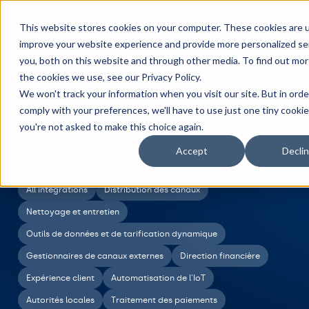
Réservez une démo
This website stores cookies on your computer. These cookies are 
improve your website experience and provide more personalized se
Intégrations
you, both on this website and through other media. To find out mo
Hostify s’intègre aux principales
the cookies we use, see our Privacy Policy.
We won't track your information when you visit our site. But in orde
plateformes de référencement, OTA,
comply with your preferences, we'll have to use just one tiny cookie
fournisseurs de paiement, gestionnaires de
you're not asked to make this choice again.
rendement et outils opérationnels du
secteur.
Accept
Decli
All integrations
Distribution des canaux
Nettoyage et entretien
Outils de données et de tarification dynamique
Gestionnaires de canaux externes
Direction financière
Expérience client
Automatisation de l'IoT
Autorités locales
Traitement des paiements