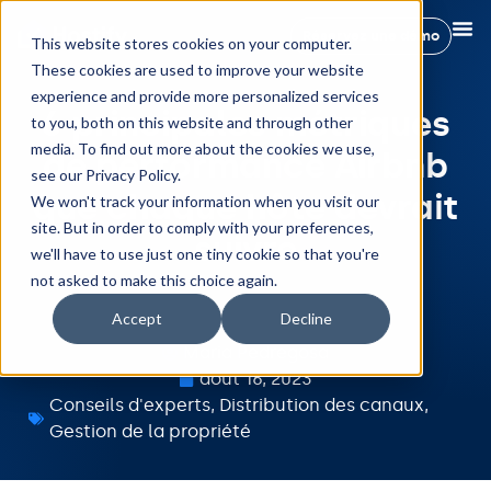
Réservez une démo
This website stores cookies on your computer.
These cookies are used to improve your website
experience and provide more personalized services
6 principales métriques
to you, both on this website and through other
media. To find out more about the cookies we use,
de performance Airbnb
see our Privacy Policy.
que chaque hôte devrait
We won't track your information when you visit our
site. But in order to comply with your preferences,
suivre
we'll have to use just one tiny cookie so that you're
not asked to make this choice again.
Accept
Decline
Maria Pedregosa
août 16, 2023
Conseils d'experts
,
Distribution des canaux
,
Gestion de la propriété