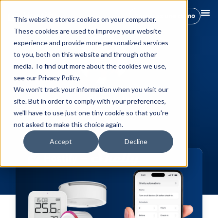
Réservez une démo
This website stores cookies on your computer.
These cookies are used to improve your website
experience and provide more personalized services
to you, both on this website and through other
media. To find out more about the cookies we use,
see our Privacy Policy.
We won't track your information when you visit our
All posts by
site. But in order to comply with your preferences,
Maria Pedregosa
we'll have to use just one tiny cookie so that you're
not asked to make this choice again.
Accept
Decline