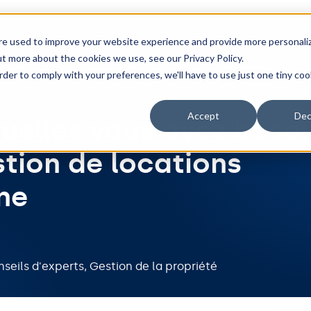
onnalités
Intégrations
Tarifs
Ressources
re used to improve your website experience and provide more personali
ut more about the cookies we use, see our Privacy Policy.
rder to comply with your preferences, we'll have to use just one tiny coo
Accept
Dec
quelles vous avez beso
stion de locations
gne
seils d'experts
,
Gestion de la propriété