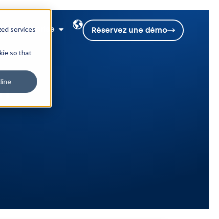
Entreprise
zed services
Réservez une démo
kie so that
line
in