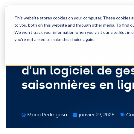
Foncti
This website stores cookies on your computer. These cookies a
to you, both on this website and through other media. To find o
We won't track your information when you visit our site. But in o
you're not asked to make this choice again.
3 raisons pour les
d’un logiciel de ge
saisonnières en li
Maria Pedregosa
janvier 27, 2025
Con