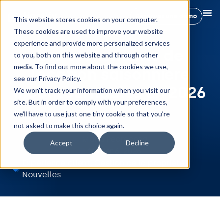
Réservez une démo
This website stores cookies on your computer.
These cookies are used to improve your website
experience and provide more personalized services
Les événements de
to you, both on this website and through other
media. To find out more about the cookies we use,
location saisonnière
see our Privacy Policy.
incontournables en 2026
We won't track your information when you visit our
site. But in order to comply with your preferences,
we'll have to use just one tiny cookie so that you're
not asked to make this choice again.
Maria Pedregosa
Accept
Decline
février 6, 2026
Expérience client
,
Gestion de la propriété
,
Nouvelles