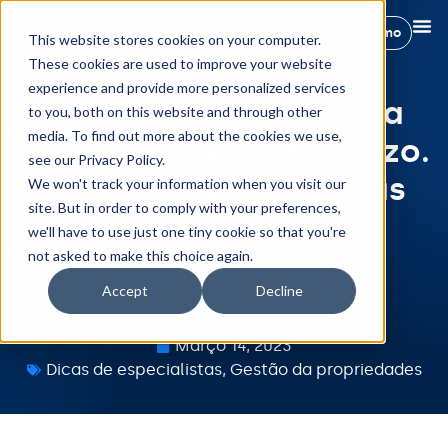
Reserva demo
This website stores cookies on your computer.
These cookies are used to improve your website
experience and provide more personalized services
Motor de reserva para
to you, both on this website and through other
media. To find out more about the cookies we use,
alugueres de curto prazo.
see our Privacy Policy.
Como utilizar todas as
We won't track your information when you visit our
site. But in order to comply with your preferences,
funcionalidades?
we'll have to use just one tiny cookie so that you're
not asked to make this choice again.
Accept
Decline
Maria Pedregosa
Março 14, 2023
Dicas de especialistas
,
Gestão da propriedades