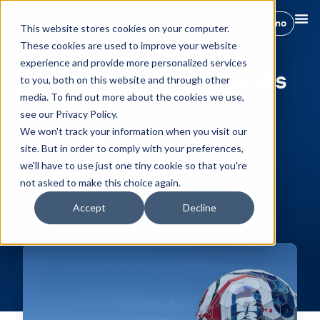
Reserva demo
This website stores cookies on your computer.
These cookies are used to improve your website
experience and provide more personalized services
Dicas de especialistas
to you, both on this website and through other
media. To find out more about the cookies we use,
see our Privacy Policy.
TODAS AS PUBLICAÇÕES
We won't track your information when you visit our
GESTÃO DE PROPRIEDADES
site. But in order to comply with your preferences,
ATUALIZAÇÕES DE PRODUTO
we'll have to use just one tiny cookie so that you're
not asked to make this choice again.
DICAS DE ESPECIALISTAS
Accept
Decline
DISTRIBUIÇÃO DE CANAIS