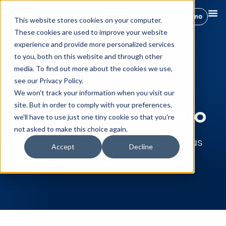
Réservez une démo
This website stores cookies on your computer.
These cookies are used to improve your website
experience and provide more personalized services
to you, both on this website and through other
Merci d'avoir
media. To find out more about the cookies we use,
see our Privacy Policy.
soumis votre
We won't track your information when you visit our
site. But in order to comply with your preferences,
demande de démo
we'll have to use just one tiny cookie so that you're
not asked to make this choice again.
Notre équipe vous contactera sous
Accept
Decline
peu