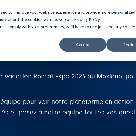
onnalités
Intégrations
Tarifs
Ressources
used to improve your website experience and provide more personalized
ore about the cookies we use, see our Privacy Policy.
r to comply with your preferences, we'll have to use just one tiny cookie
e Hostify à la Vacatio
Accept
Declin
a Vacation Rental Expo 2024 au Mexique, po
équipe pour voir notre plateforme en action,
tés et posez à notre équipe toutes vos quest