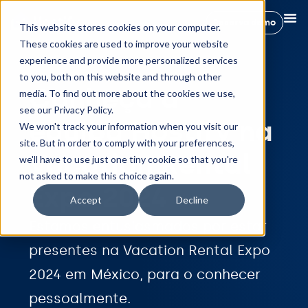
Reserva demo
This website stores cookies on your computer.
These cookies are used to improve your website
experience and provide more personalized services
to you, both on this website and through other
Conheça a
media. To find out more about the cookies we use,
see our Privacy Policy.
equipa Hostify na
We won't track your information when you visit our
site. But in order to comply with your preferences,
Vacation Rental
we'll have to use just one tiny cookie so that you're
not asked to make this choice again.
Expo 2024
Accept
Decline
Estamos entusiasmados por estar
presentes na Vacation Rental Expo
2024 em México, para o conhecer
pessoalmente.