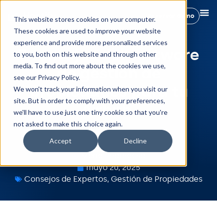
Reservar demo
This website stores cookies on your computer.
These cookies are used to improve your website
experience and provide more personalized services
7 ventajas del software
to you, both on this website and through other
media. To find out more about the cookies we use,
de gestión de
see our Privacy Policy.
propiedades para tu
We won't track your information when you visit our
site. But in order to comply with your preferences,
Airbnb
we'll have to use just one tiny cookie so that you're
not asked to make this choice again.
Accept
Decline
Maria Pedregosa
mayo 20, 2025
Consejos de Expertos
,
Gestión de Propiedades