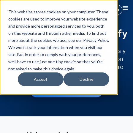
Reservar demo
This website stores cookies on your computer. These
cookies are used to improve your website experience
and provide more personalized services to you, both
Oportunidades en Hostify
on this website and through other media. To find out
more about the cookies we use, see our Privacy Policy.
Somos el software líder en gestión de
We won't track your information when you visit our
propiedades para alquileres vacacionales y
site. But in order to comply with your preferences,
siempre estamos buscando personas con
we'll have to use just one tiny cookie so that you're
talento y motivadas para unirse a nuestro
not asked to make this choice again.
equipo.
Accept
Decline
Puestos Vacantes