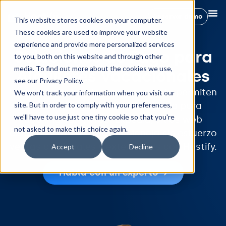
Reservar demo
This website stores cookies on your computer.
These cookies are used to improve your website
experience and provide more personalized services
Soluciones de Pago para
to you, both on this website and through other
media. To find out more about the cookies we use,
Alquileres Vacacionales
see our Privacy Policy.
Nuestras integraciones de pagos te permiten
We won't track your information when you visit our
site. But in order to comply with your preferences,
procesar pagos de manera fluida para
we'll have to use just one tiny cookie so that you're
Booking.com, Vrbo, Expedia, sitios web
not asked to make this choice again.
directos y otros canales. Maneja sin esfuerzo
ventas adicionales y extensiones con Hostify.
Accept
Decline
Habla con un experto