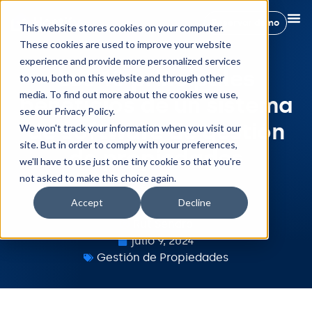
Reservar demo
This website stores cookies on your computer.
These cookies are used to improve your website
experience and provide more personalized services
Los 10 principales
to you, both on this website and through other
media. To find out more about the cookies we use,
beneficios de un sistema
see our Privacy Policy.
de software de gestión
We won't track your information when you visit our
site. But in order to comply with your preferences,
de propiedades
we'll have to use just one tiny cookie so that you're
not asked to make this choice again.
Accept
Decline
Rut Sendra
julio 9, 2024
Gestión de Propiedades