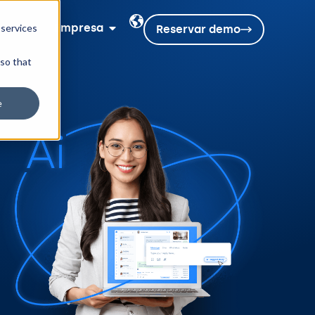
sos
Empresa
 services
Reservar demo
 so that
e