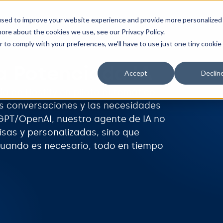
Herramientas
Integraciones
Precios
Recur
used to improve your website experience and provide more personalized
ore about the cookies we use, see our Privacy Policy.
r to comply with your preferences, we'll have to use just one tiny cookie
a Potenciada IA
Accept
Declin
da de Hostify en piloto automático
s conversaciones y las necesidades
GPT/OpenAI, nuestro agente de IA no
cisas y personalizadas, sino que
cuando es necesario, todo en tiempo