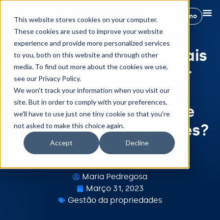
Reserva demo
This website stores cookies on your computer.
These cookies are used to improve your website
experience and provide more personalized services
Quais são as 5 principais
to you, both on this website and through other
media. To find out more about the cookies we use,
vantagens de utilizar
see our Privacy Policy.
Hostify como o seu
We won't track your information when you visit our
site. But in order to comply with your preferences,
principal software de
we'll have to use just one tiny cookie so that you're
gestão de propriedades?
not asked to make this choice again.
Accept
Decline
Maria Pedregosa
Março 31, 2023
Gestão da propriedades