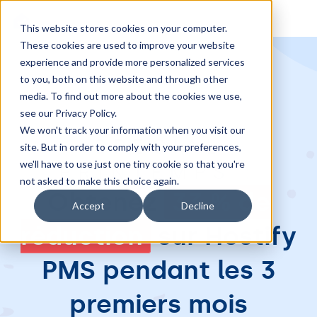
Réservez une démo
This website stores cookies on your computer.
These cookies are used to improve your website
experience and provide more personalized services
to you, both on this website and through other
media. To find out more about the cookies we use,
see our Privacy Policy.
We won't track your information when you visit our
SPÉCIAL
site. But in order to comply with your preferences,
we'll have to use just one tiny cookie so that you're
PRINTEMPS !
not asked to make this choice again.
Obtenez
33 % de
Accept
Decline
réduction
sur Hostify
PMS pendant les 3
premiers mois