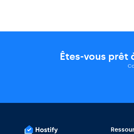
Êtes-vous prêt 
Co
Ressou