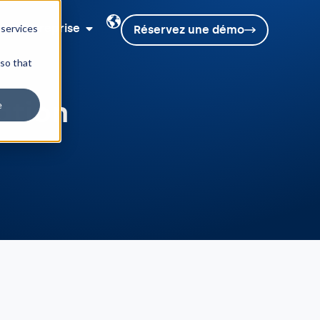
Entreprise
 services
Réservez une démo
 so that
ation
e