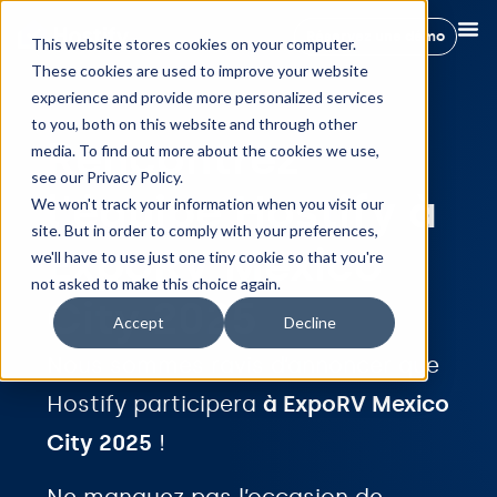
Réservez une démo
This website stores cookies on your computer.
These cookies are used to improve your website
experience and provide more personalized services
to you, both on this website and through other
Rencontrez
media. To find out more about the cookies we use,
see our Privacy Policy.
l'équipe Hostify à
We won't track your information when you visit our
site. But in order to comply with your preferences,
ExpoRV Mexico
we'll have to use just one tiny cookie so that you're
not asked to make this choice again.
City 2025
Accept
Decline
Nous sommes ravis d’annoncer que
Hostify participera
à ExpoRV Mexico
City 2025
!