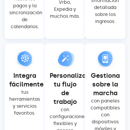
información
Vrbo,
pagos y la
detallada
Expedia y
sincronización
sobre los
muchos más.
de
ingresos.
calendarios.
Integra
Personaliza
Gestiona
fácilmente
tu flujo
sobre la
de
marcha
tus
herramientas
trabajo
con paneles
y servicios
compatibles
con
favoritos.
con
configuraciones
dispositivos
flexibles y
móviles y