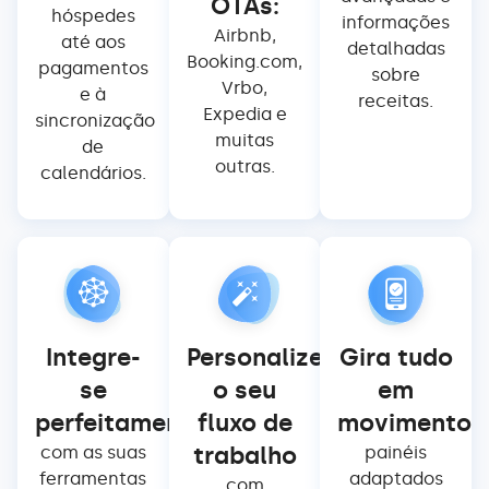
OTAs:
hóspedes
informações
Airbnb,
até aos
detalhadas
Booking.com,
pagamentos
sobre
Vrbo,
e à
receitas.
Expedia e
sincronização
muitas
de
outras.
calendários.
Integre-
Personalize
Gira tudo
se
o seu
em
perfeitamente
fluxo de
movimento
trabalho
com as suas
painéis
ferramentas
adaptados
com