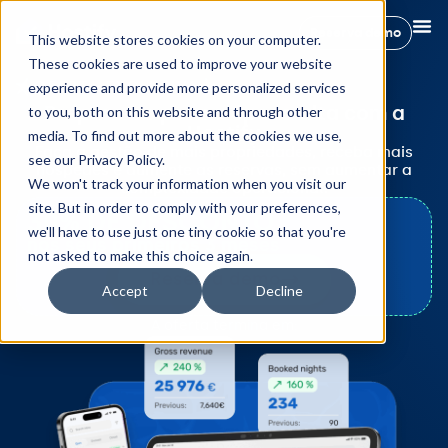
Reserva demo
This website stores cookies on your computer.
These cookies are used to improve your website
OFERTA EXCLUSIVA
experience and provide more personalized services
Prepare-se para a época alta com a
to you, both on this website and through other
Hostify
media. To find out more about the cookies we use,
Faça a gestão de mais propriedades, receba mais
see our Privacy Policy.
hóspedes e aumente as reservas, sem aumentar a
We won't track your information when you visit our
complexidade operacional.
site. But in order to comply with your preferences,
30% DE DESCONTO
we'll have to use just one tiny cookie so that you're
nos seus primeiros 3 meses
not asked to make this choice again.
Reserva demo
Accept
Decline
A oferta termina em: