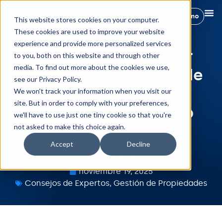
Reservar demo
This website stores cookies on your computer.
These cookies are used to improve your website
experience and provide more personalized services
Cómo elegir el mejor
to you, both on this website and through other
media. To find out more about the cookies we use,
software de gestión de
see our Privacy Policy.
propiedades para
We won't track your information when you visit our
site. But in order to comply with your preferences,
anfitriones de Airbnb
we'll have to use just one tiny cookie so that you're
not asked to make this choice again.
Accept
Decline
Maria Pedregosa
noviembre 19, 2025
Consejos de Expertos
,
Gestión de Propiedades