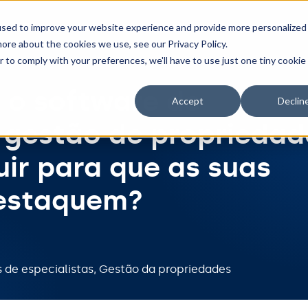
Ferramentas
Integrações
Preços
Recu
used to improve your website experience and provide more personalized
ore about the cookies we use, see our Privacy Policy.
r to comply with your preferences, we'll have to use just one tiny cookie
 o software de
Accept
Declin
 gestão de propriedad
uir para que as suas
destaquem?
 de especialistas
,
Gestão da propriedades