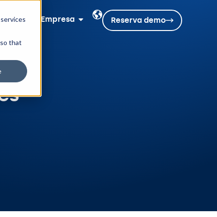
rsos
Empresa
 services
Reserva demo
 so that
e
es