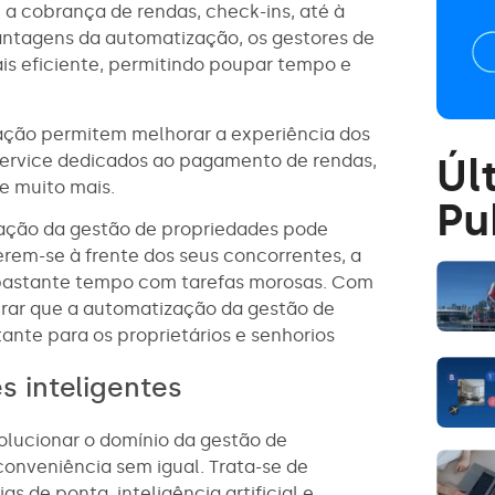
a cobrança de rendas, check-ins, até à
ntagens da automatização, os gestores de
s eficiente, permitindo poupar tempo e
ção permitem melhorar a experiência dos
Úl
f-service dedicados ao pagamento de rendas,
e muito mais.
Pu
zação da gestão de propriedades pode
rem-se à frente dos seus concorrentes, a
bastante tempo com tarefas morosas. Com
erar que a automatização da gestão de
ante para os proprietários e senhorios
 inteligentes
olucionar o domínio da gestão de
conveniência sem igual. Trata-se de
s de ponta, inteligência artificial e