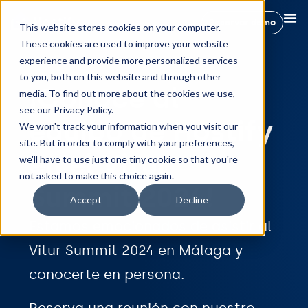
Reservar demo
This website stores cookies on your computer.
These cookies are used to improve your website
experience and provide more personalized services
to you, both on this website and through other
¡Conoce al
media. To find out more about the cookies we use,
see our Privacy Policy.
equipo de Hostify
We won't track your information when you visit our
site. But in order to comply with your preferences,
en el Vitur
we'll have to use just one tiny cookie so that you're
not asked to make this choice again.
Summit 2024!
Accept
Decline
Estamos emocionados de asistir al
Vitur Summit 2024 en Málaga y
conocerte en persona.