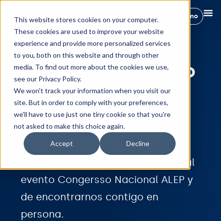
Reservar demo
This website stores cookies on your computer.
These cookies are used to improve your website
experience and provide more personalized services
to you, both on this website and through other
Conoce al equipo
media. To find out more about the cookies we use,
see our Privacy Policy.
de Hostify en
We won't track your information when you visit our
site. But in order to comply with your preferences,
Congersso
we'll have to use just one tiny cookie so that you're
not asked to make this choice again.
Nacional ALEP
Accept
Decline
Estamos emocionados de asistir al
evento Congersso Nacional ALEP y
de encontrarnos contigo en
persona.