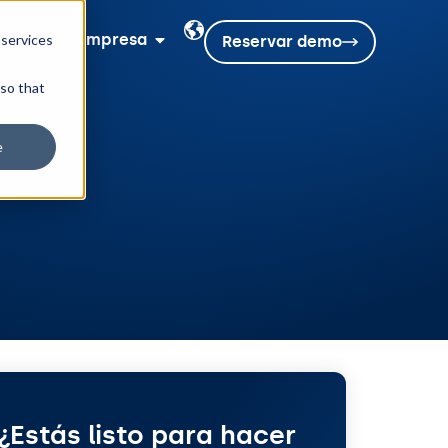
sos
Empresa
 services
Reservar demo
 so that
e
¿Estás listo para hacer