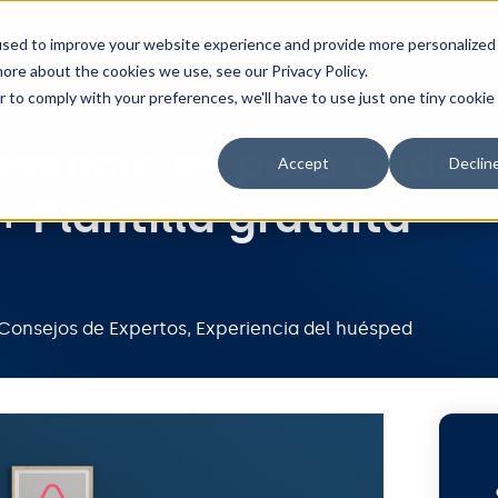
Herramientas
Integraciones
Precios
Recur
used to improve your website experience and provide more personalized
ore about the cookies we use, see our Privacy Policy.
r to comply with your preferences, we'll have to use just one tiny cookie
 esenciales para cada
Accept
Declin
 Plantilla gratuita
Consejos de Expertos
,
Experiencia del huésped