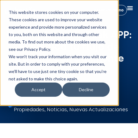
Reservar demo
This website stores cookies on your computer.
These cookies are used to improve your website
experience and provide more personalized services
Hostify lanza la Task APP:
to you, both on this website and through other
media. To find out more about the cookies we use,
Simplifica tu flujo de
see our Privacy Policy.
trabajo con ágilmente
We won't track your information when you visit our
site. But in order to comply with your preferences,
we'll have to use just one tiny cookie so that you're
not asked to make this choice again.
Rut Sendra
Accept
Decline
mayo 6, 2024
Experiencia del huésped
,
Gestión de
Propiedades
,
Noticias
,
Nuevas Actualizaciones