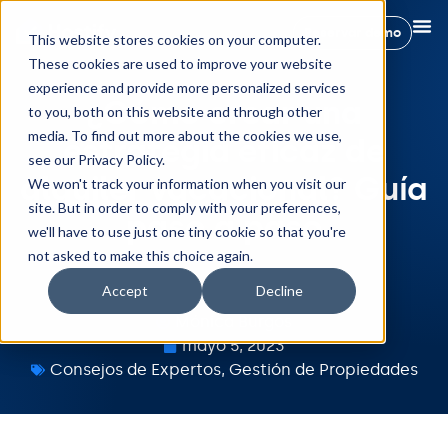
Reservar demo
This website stores cookies on your computer.
These cookies are used to improve your website
experience and provide more personalized services
¿Cómo crear una
to you, both on this website and through other
media. To find out more about the cookies we use,
estrategia eficaz de
see our Privacy Policy.
alquiler vacacional? Guía
We won't track your information when you visit our
site. But in order to comply with your preferences,
paso a paso
we'll have to use just one tiny cookie so that you're
not asked to make this choice again.
Accept
Decline
Mónica Burgos
mayo 5, 2023
Consejos de Expertos
,
Gestión de Propiedades