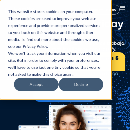
Reservar demo
This website stores cookies on your computer.
These cookies are used to improve your website
Oferta de Black Friday
experience and provide more personalized services
de Hostify
to you, both on this website and through other
media. To find out more about the cookies we use,
Maximiza tus ingresos. Minimiza tu carga de trabajo.
see our Privacy Policy.
Crece de forma más inteligente con Hostify.
We won't track your information when you visit our
-50% de descuento en tus primeros 5
site. But in order to comply with your preferences,
meses
we'll have to use just one tiny cookie so that you're
Sin tarifas de instalación, sin contratos a largo
not asked to make this choice again.
plazo.
Accept
Decline
La oferta termina en:
Reservar demo