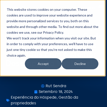
Reserva demo
This website stores cookies on your computer. These
cookies are used to improve your website experience and
provide more personalized services to you, both on this
Aluguel de Curta Duração
website and through other media. To find out more about the
cookies we use, see our Privacy Policy.
nos Estados Unidos: Onde
We won't track your information when you visit our site. But
Investir e Quais São as
in order to comply with your preferences, we'll have to use
just one tiny cookie so that you're not asked to make this
Cidades com o Melhor
choice again.
Desempenho Imobiliário?
Accept
Decline
Rut Sendra
Setembro 18, 2024
Experiência do Hóspede
,
Gestão da
propriedades