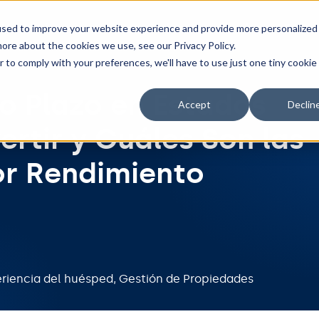
Herramientas
Integraciones
Precios
Recur
used to improve your website experience and provide more personalized
ore about the cookies we use, see our Privacy Policy.
r to comply with your preferences, we'll have to use just one tiny cookie
o Plazo en Estados
Accept
Declin
ertir y Cuáles Son las
r Rendimiento
riencia del huésped
,
Gestión de Propiedades