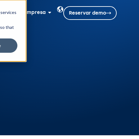
sos
Empresa
 services
Reservar demo
 so that
e