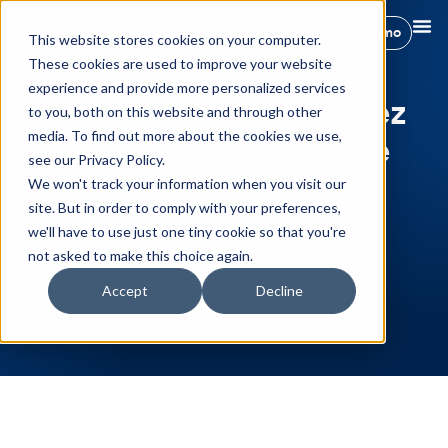
Réservez une démo
This website stores cookies on your computer.
These cookies are used to improve your website
experience and provide more personalized services
Tout ce que vous devez
to you, both on this website and through other
media. To find out more about the cookies we use,
savoir sur l’arbitrage
see our Privacy Policy.
Airbnb
We won't track your information when you visit our
site. But in order to comply with your preferences,
we'll have to use just one tiny cookie so that you're
not asked to make this choice again.
Rut Sendra
Accept
Decline
juin 25, 2024
Gestion de la propriété