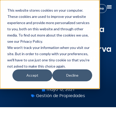
Reservar demo
This website stores cookies on your computer.
These cookies are used to improve your website
experience and provide more personalized services
Hostify apuesta por la
to you, both on this website and through other
media. To find out more about the cookies we use,
automatización del
see our Privacy Policy.
proceso, desde la reserva
We won't track your information when you visit our
site. But in order to comply with your preferences,
hasta el check-out
we'll have to use just one tiny cookie so that you're
not asked to make this choice again.
Accept
Decline
Maria Pedregosa
mayo 12, 2021
Gestión de Propiedades