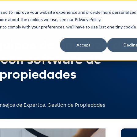
Herramientas
Integraciones
Precios
Recur
used to improve your website experience and provide more personalized
ore about the cookies we use, see our Privacy Policy.
r to comply with your preferences, we'll have to use just one tiny cookie
uipos de limpieza de
Accept
Declin
 con software de
 propiedades
nsejos de Expertos
,
Gestión de Propiedades