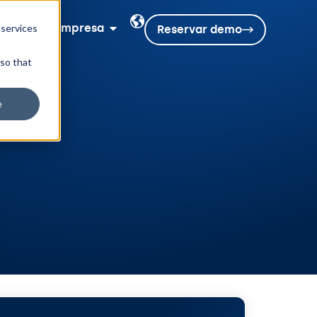
sos
Empresa
 services
Reservar demo
 so that
e