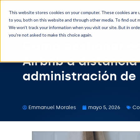
This website stores cookies on your computer. These cookies are 
to you, both on this website and through other media. To find out m
We won't track your information when you visit our site. But in orde
you're not asked to make this choice again.
Cómo gestionar eq
Airbnb a distancia
administración de
Emmanuel Morales
mayo 5, 2026
Co