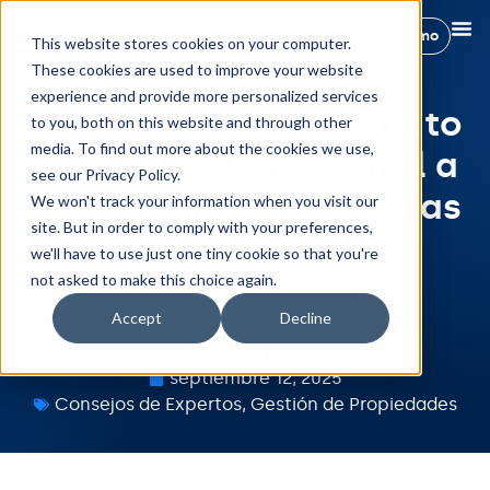
Reservar demo
This website stores cookies on your computer.
These cookies are used to improve your website
experience and provide more personalized services
Creación de un Contrato
to you, both on this website and through other
media. To find out more about the cookies we use,
de Alquiler Vacacional a
see our Privacy Policy.
Corto Plazo: 5 Cláusulas
We won't track your information when you visit our
site. But in order to comply with your preferences,
que Debes Incluir
we'll have to use just one tiny cookie so that you're
not asked to make this choice again.
Accept
Decline
Erika Triana
septiembre 12, 2025
Consejos de Expertos
,
Gestión de Propiedades