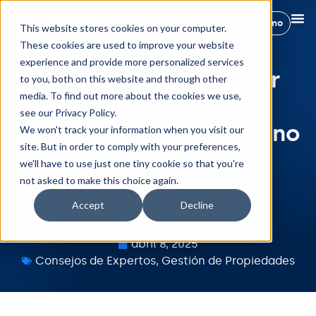
Reservar demo
This website stores cookies on your computer.
These cookies are used to improve your website
experience and provide more personalized services
¿Cómo elegir el mejor
to you, both on this website and through other
media. To find out more about the cookies we use,
software de gestión
see our Privacy Policy.
inmobiliaria para el Reino
We won't track your information when you visit our
site. But in order to comply with your preferences,
Unido?
we'll have to use just one tiny cookie so that you're
not asked to make this choice again.
Accept
Decline
Maria Pedregosa
abril 8, 2025
Consejos de Expertos
,
Gestión de Propiedades