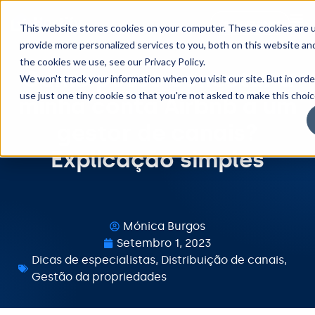
Reserva demo
This website stores cookies on your computer. These cookies are 
provide more personalized services to you, both on this website an
the cookies we use, see our Privacy Policy.
Como posso conectar a
We won't track your information when you visit our site. But in orde
use just one tiny cookie so that you're not asked to make this choic
minha conta Airbnb a um
gestor de canais?
Explicação simples
Mónica Burgos
Setembro 1, 2023
Dicas de especialistas
,
Distribuição de canais
,
Gestão da propriedades