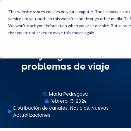
Reservar demo
This website stores cookies on your computer. These cookies are 
services to you, both on this website and through other media. To f
We won't track your information when you visit our site. But in orde
Nuevas funciones de
that you're not asked to make this choice again.
Hostify: Airbnb Check-
Outs y seguimiento de
problemas de viaje
Maria Pedregosa
febrero 13, 2024
Distribución de canales
,
Noticias
,
Nuevas
Actualizaciones