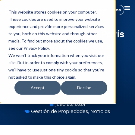
Reservar demo
This website stores cookies on your computer.
These cookies are used to improve your website
experience and provide more personalized services
Las Olimpiadas de París
to you, both on this website and through other
media. To find out more about the cookies we use,
2024: Impacto en el
see our Privacy Policy.
Mercado de Alquiler
We won't track your information when you visit our
site. But in order to comply with your preferences,
Vacacional
we'll have to use just one tiny cookie so that you're
not asked to make this choice again.
Accept
Decline
Rut Sendra
julio 26, 2024
Gestión de Propiedades
,
Noticias