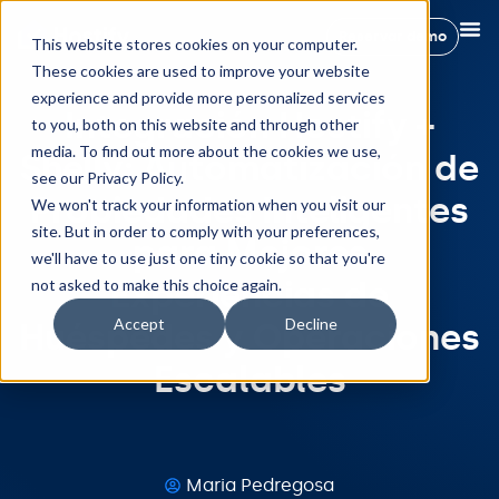
Reservar demo
This website stores cookies on your computer.
These cookies are used to improve your website
experience and provide more personalized services
Integración Hostify +
to you, both on this website and through other
media. To find out more about the cookies we use,
Shelly: Automatización de
see our Privacy Policy.
Propiedades Inteligentes
We won't track your information when you visit our
site. But in order to comply with your preferences,
para Mejores
we'll have to use just one tiny cookie so that you're
Experiencias de
not asked to make this choice again.
Accept
Decline
Huéspedes y Operaciones
Escalables
Maria Pedregosa