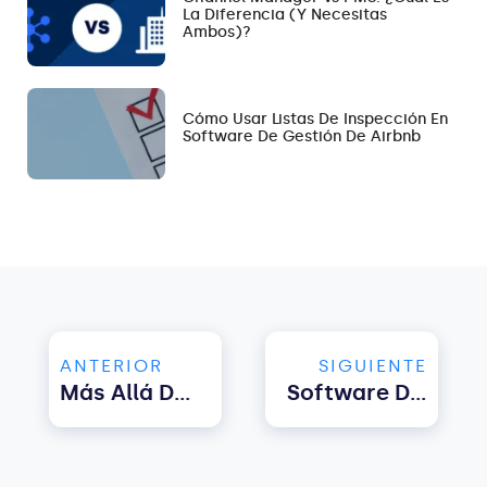
La Diferencia (y Necesitas
Ambos)?
Cómo Usar Listas De Inspección En
Software De Gestión De Airbnb
ANTERIOR
SIGUIENTE
Más Allá De Las Estancias Ordinarias: 10 Alojamientos Únicos En Airbnb Que Necesitas Ver
Software De Gestión De Informes Para Alquileres A Corto Plazo: Una Guía Completa