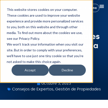
Reservar demo
This website stores cookies on your computer.
These cookies are used to improve your website
experience and provide more personalized services
Cómo mantener tus
to you, both on this website and through other
media. To find out more about the cookies we use,
alquileres vacacionales
see our Privacy Policy.
llenos en la temporada
We won't track your information when you visit our
site. But in order to comply with your preferences,
baja 2023
we'll have to use just one tiny cookie so that you're
not asked to make this choice again.
Accept
Decline
Mónica Burgos
octubre 3, 2023
Consejos de Expertos
,
Gestión de Propiedades