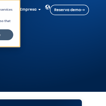
rsos
Empresa
 services
Reserva demo
 so that
e