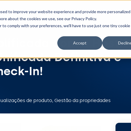
Ferramentas
Integrações
Preços
Recu
used to improve your website experience and provide more personalized
ore about the cookies we use, see our Privacy Policy.
r to comply with your preferences, we'll have to use just one tiny cookie
ificada com a Hostify
Accept
Declin
nificada Definitiva e
heck-In!
tualizações de produto
,
Gestão da propriedades