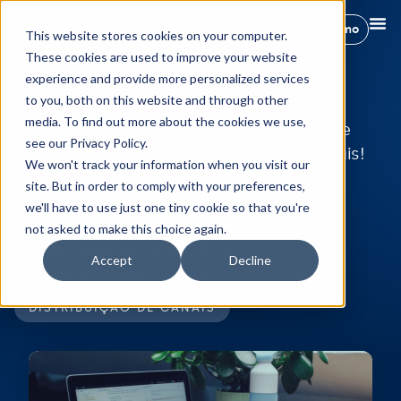
Reserva demo
This website stores cookies on your computer.
These cookies are used to improve your website
experience and provide more personalized services
Blog
to you, both on this website and through other
media. To find out more about the cookies we use,
Análise especialista, atualizações de
see our Privacy Policy.
produtos, dicas exclusivas e muito mais!
We won't track your information when you visit our
site. But in order to comply with your preferences,
TODAS AS PUBLICAÇÕES
we'll have to use just one tiny cookie so that you're
GESTÃO DE PROPRIEDADES
not asked to make this choice again.
ATUALIZAÇÕES DE PRODUTO
Accept
Decline
DICAS DE ESPECIALISTAS
DISTRIBUIÇÃO DE CANAIS