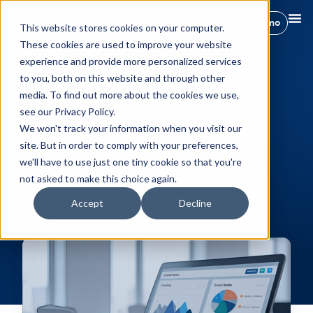
Réservez une démo
This website stores cookies on your computer.
These cookies are used to improve your website
experience and provide more personalized services
Conseils d'experts
to you, both on this website and through other
media. To find out more about the cookies we use,
see our Privacy Policy.
TOUS LES ARTICLES
We won't track your information when you visit our
GESTION DE LA PROPRIÉTÉ
site. But in order to comply with your preferences,
MISES À JOUR DU PRODUIT
we'll have to use just one tiny cookie so that you're
not asked to make this choice again.
CONSEILS D'EXPERTS
Accept
Decline
DISTRIBUTION DES CANAUX