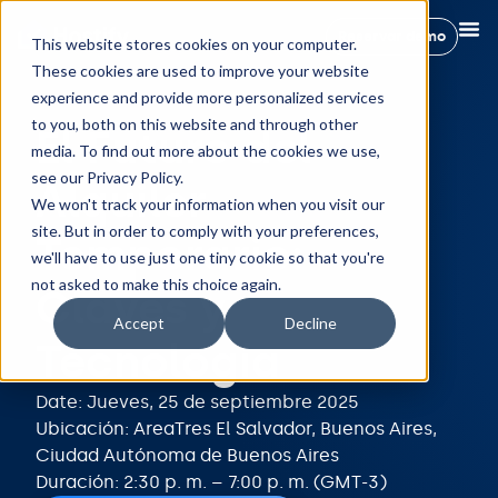
Reservar demo
This website stores cookies on your computer.
These cookies are used to improve your website
experience and provide more personalized services
to you, both on this website and through other
El Futuro del
media. To find out more about the cookies we use,
see our Privacy Policy.
Alquiler
We won't track your information when you visit our
site. But in order to comply with your preferences,
Temporario:
we'll have to use just one tiny cookie so that you're
not asked to make this choice again.
Claves y
Accept
Decline
Tecnología
Date: Jueves, 25 de septiembre 2025
Ubicación: AreaTres El Salvador, Buenos Aires,
Ciudad Autónoma de Buenos Aires
Duración: 2:30 p. m. – 7:00 p. m. (GMT-3)