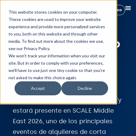
Reservar demo
This website stores cookies on your computer.
These cookies are used to improve your website
experience and provide more personalized services
to you, both on this website and through other
Conoce al equipo
media. To find out more about the cookies we use,
see our Privacy Policy.
de Hostify en
We won't track your information when you visit our
site. But in order to comply with your preferences,
SCALE Middle
we'll have to use just one tiny cookie so that you're
not asked to make this choice again.
East 2026
Accept
Decline
Nos complace anunciar que Hostify
estará presente en SCALE Middle
East 2026, uno de los principales
eventos de alquileres de corta