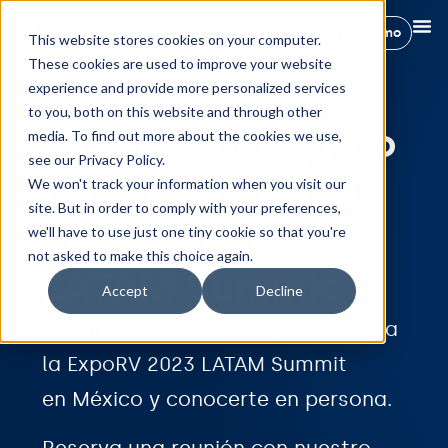
Reservar demo
This website stores cookies on your computer.
These cookies are used to improve your website
experience and provide more personalized services
to you, both on this website and through other
Conoce al equipo
media. To find out more about the cookies we use,
see our Privacy Policy.
de Hostify en la
We won't track your information when you visit our
site. But in order to comply with your preferences,
ExpoRV 2023
we'll have to use just one tiny cookie so that you're
not asked to make this choice again.
LATAM Summit
Accept
Decline
Estamos emocionados por asistir a
la ExpoRV 2023 LATAM Summit
en México y conocerte en persona.